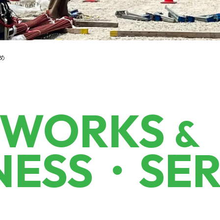
め
WORKS
&
NESS・SER