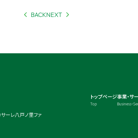
BACK
NEXT
トップページ
事業・サ
Top
Business・Se
カサーレ八戸ノ里ファ